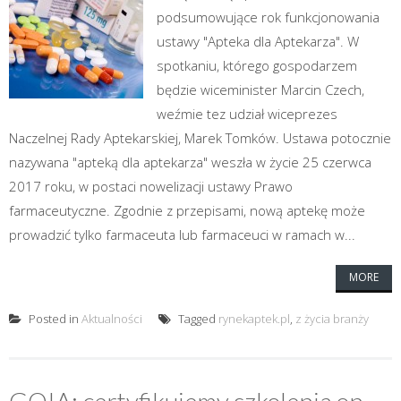
podsumowujące rok funkcjonowania
ustawy "Apteka dla Aptekarza". W
spotkaniu, którego gospodarzem
będzie wiceminister Marcin Czech,
weźmie tez udział wiceprezes
Naczelnej Rady Aptekarskiej, Marek Tomków. Ustawa potocznie
nazywana "apteką dla aptekarza" weszła w życie 25 czerwca
2017 roku, w postaci nowelizacji ustawy Prawo
farmaceutyczne. Zgodnie z przepisami, nową aptekę może
prowadzić tylko farmaceuta lub farmaceuci w ramach w...
MORE
Posted in
Aktualności
Tagged
rynekaptek.pl
,
z życia branży
GOIA: certyfikujemy szkolenia on-