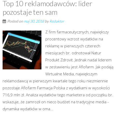
Top 10 reklamodawców: lider
pozostaje ten sam
Posted on
maj 30, 2018
by
Redaktor
Z firm farmaceutycznych, największy
procentowy wzrost wydatków na
reklamę w pierwszych czterech
miesiącach br. odnotował Natur
Produkt Zdrovit. Jednak nadal liderem
w zestawieniu jest Aflofarm. Jak podają
Wirtualne Media, największym
reklamodawcą w pierwszym kwartale tego roku niezmiennie
pozostaje Aflofarm Farmacja Polska z wydatkami w wysokości
716,9 mln zł. Analiza wydatków tego marketera od początku br.
wskazuje, że zamroził on nieco budżet na tradycyjne media -
dynamika wydatków w oma...