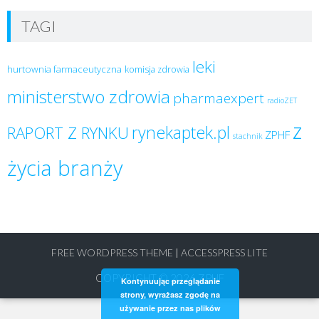
TAGI
leki
hurtownia farmaceutyczna
komisja zdrowia
ministerstwo zdrowia
pharmaexpert
radioZET
z
rynekaptek.pl
RAPORT Z RYNKU
ZPHF
stachnik
życia branży
FREE WORDPRESS THEME
|
ACCESSPRESS LITE
COPYRIGHT © 2026
ZPHF
Kontynuując przeglądanie
strony, wyrażasz zgodę na
używanie przez nas plików