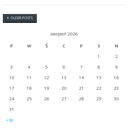
Posts navigation
OLDER POSTS
sierpień 2026
P
W
Ś
C
P
S
N
1
2
3
4
5
6
7
8
9
10
11
12
13
14
15
16
17
18
19
20
21
22
23
24
25
26
27
28
29
30
31
« lip